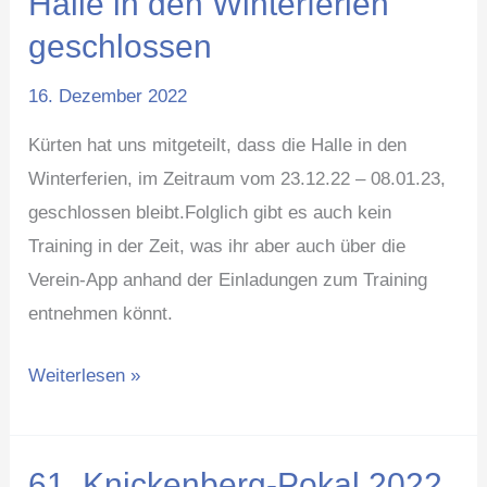
Halle in den Winterferien
in
geschlossen
den
16. Dezember 2022
Winterferien
geschlossen
Kürten hat uns mitgeteilt, dass die Halle in den
Winterferien, im Zeitraum vom 23.12.22 – 08.01.23,
geschlossen bleibt.Folglich gibt es auch kein
Training in der Zeit, was ihr aber auch über die
Verein-App anhand der Einladungen zum Training
entnehmen könnt.
Weiterlesen »
61. Knickenberg-Pokal 2022
61.