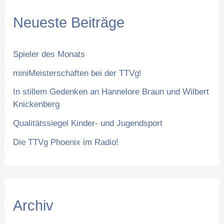
h
Neueste Beiträge
e
n
Spieler des Monats
n
miniMeisterschaften bei der TTVg!
a
In stillem Gedenken an Hannelore Braun und Wilbert
c
Knickenberg
h
Qualitätssiegel Kinder- und Jugendsport
:
Die TTVg Phoenix im Radio!
Archiv