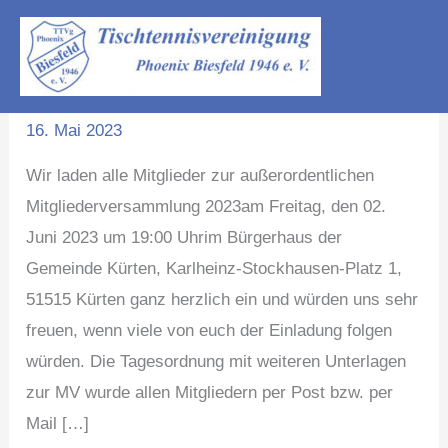
Zum
A
Mitgliederversammlung am
Mitgliederversammlung
Inhalt
r
am
springen
02.06.2023
c
02.06.2023
h
16. Mai 2023
i
Wir laden alle Mitglieder zur außerordentlichen
v
Mitgliederversammlung 2023am Freitag, den 02.
Juni 2023 um 19:00 Uhrim Bürgerhaus der
Gemeinde Kürten, Karlheinz-Stockhausen-Platz 1,
51515 Kürten ganz herzlich ein und würden uns sehr
freuen, wenn viele von euch der Einladung folgen
würden. Die Tagesordnung mit weiteren Unterlagen
zur MV wurde allen Mitgliedern per Post bzw. per
Mail […]