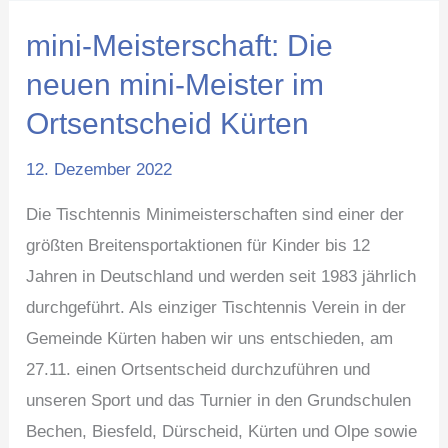
mini-Meisterschaft: Die
mini-
Meisterschaft:
neuen mini-Meister im
Die
Ortsentscheid Kürten
neuen
mini-
12. Dezember 2022
Meister
Die Tischtennis Minimeisterschaften sind einer der
im
größten Breitensportaktionen für Kinder bis 12
Ortsentscheid
Jahren in Deutschland und werden seit 1983 jährlich
Kürten
durchgeführt. Als einziger Tischtennis Verein in der
Gemeinde Kürten haben wir uns entschieden, am
27.11. einen Ortsentscheid durchzuführen und
unseren Sport und das Turnier in den Grundschulen
Bechen, Biesfeld, Dürscheid, Kürten und Olpe sowie