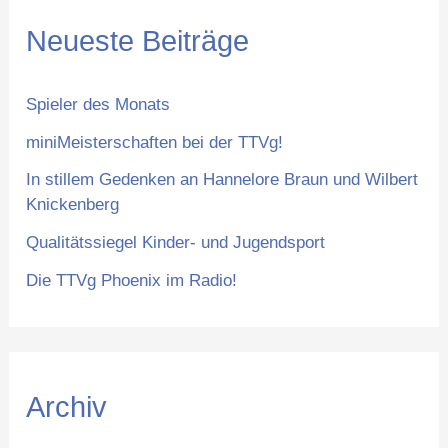
h
Neueste Beiträge
e
n
Spieler des Monats
n
miniMeisterschaften bei der TTVg!
a
In stillem Gedenken an Hannelore Braun und Wilbert
c
Knickenberg
h
Qualitätssiegel Kinder- und Jugendsport
:
Die TTVg Phoenix im Radio!
Archiv