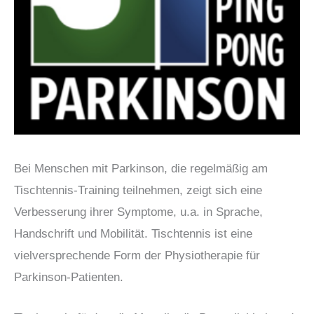
Bei Menschen mit Parkinson, die regelmäßig am
Tischtennis-Training teilnehmen, zeigt sich eine
Verbesserung ihrer Symptome, u.a. in Sprache,
Handschrift und Mobilität. Tischtennis ist eine
vielversprechende Form der Physiotherapie für
Parkinson-Patienten.