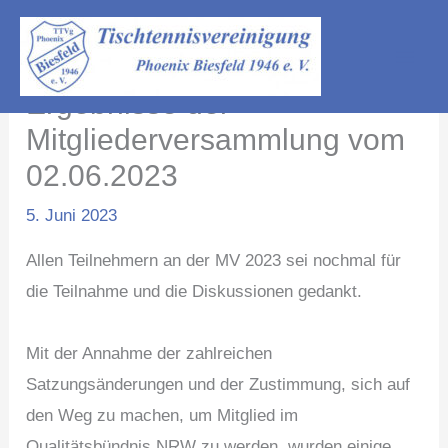
Zum
A
Inhalt
r
springen
c
Ergebnisse der
h
Mitgliederversammlung vom
i
02.06.2023
v
5. Juni 2023
Allen Teilnehmern an der MV 2023 sei nochmal für
die Teilnahme und die Diskussionen gedankt.
Mit der Annahme der zahlreichen
Satzungsänderungen und der Zustimmung, sich auf
den Weg zu machen, um Mitglied im
Qualitätsbündnis NRW zu werden, wurden einige