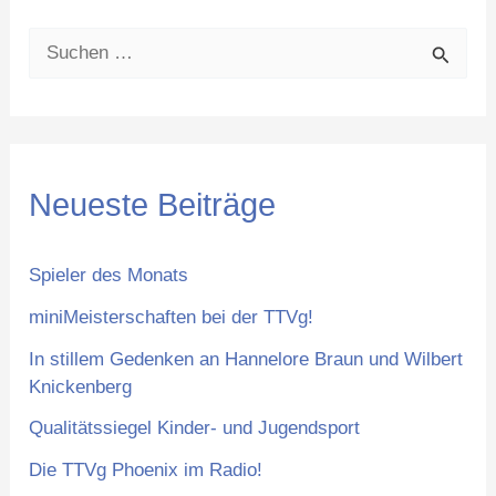
S
u
c
h
Neueste Beiträge
e
n
Spieler des Monats
n
miniMeisterschaften bei der TTVg!
a
In stillem Gedenken an Hannelore Braun und Wilbert
c
Knickenberg
h
Qualitätssiegel Kinder- und Jugendsport
:
Die TTVg Phoenix im Radio!