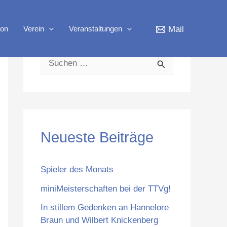
A
r
ion
Verein
Veranstaltungen
Mail
c
h
S
i
u
v
c
h
Neueste Beiträge
e
n
Spieler des Monats
n
a
miniMeisterschaften bei der TTVg!
c
In stillem Gedenken an Hannelore
Braun und Wilbert Knickenberg
h